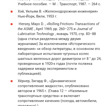
Учебное пособие. — М .: Транспорт, 1987. — 264 с.
Хэй, Уильям В. «Железнодорожная инженерия»
Нью-Йорк, Вили, 1953 г.
Hersey, Mayo D. , «Rolling Friction»
Transactions of
the ASME
, April 1969, pp. 260–275 и
Journal of
Lubrication Technology
, январь 1970, стр. 83–88
(одна статья разделена между двумя
журналами) За исключением «Исторического
введения» «и обзор литературы, в основном это
лабораторные испытания чугунных колес
шахтных железных дорог диаметром от 8 ″ до 24,
проведенные в 1920-х годах (почти полвека
задержки между экспериментом и
публикацией).
Хёрнер, Зигард Ф., «Динамическое
сопротивление жидкости», опубликовано
автором в 1965 г. (Глава 12 — «Наземные
транспортные средства» и включает
сопротивление качению (поезда, автомобили,
грузовики).)