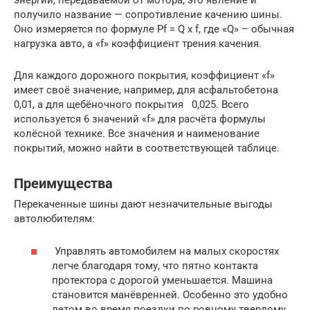
энергии, передаваемой от мотора, это явление и
получило название — сопротивление качению шины.
Оно измеряется по формуле Pf = Q х f, где «Q» – обычная
нагрузка авто, а «f» коэффициент трения качения.
Для каждого дорожного покрытия, коэффициент «f»
имеет своё значение, например, для асфальтобетона
0,01, а для щебёночного покрытия 0,025. Всего
используется 6 значений «f» для расчёта формулы
колёсной технике. Все значения и наименование
покрытий, можно найти в соответствующей таблице.
Преимущества
Перекаченные шины дают незначительные выгоды
автолюбителям:
Управлять автомобилем на малых скоростях
легче благодаря тому, что пятно контакта
протектора с дорогой уменьшается. Машина
становится манёвренней. Особенно это удобно
летом во время поездки по ровному твердому